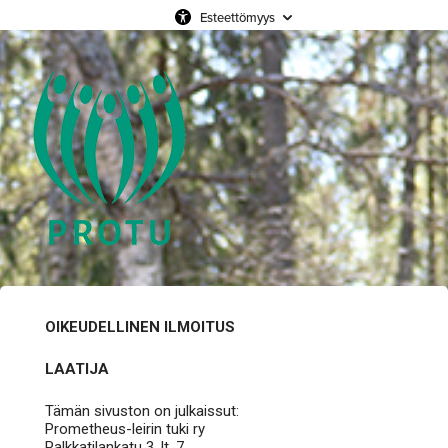
Esteettömyys
OIKEUDELLINEN ILMOITUS
LAATIJA
Tämän sivuston on julkaissut:
Prometheus-leirin tuki ry
Palkkatilankatu 3, lt. 7