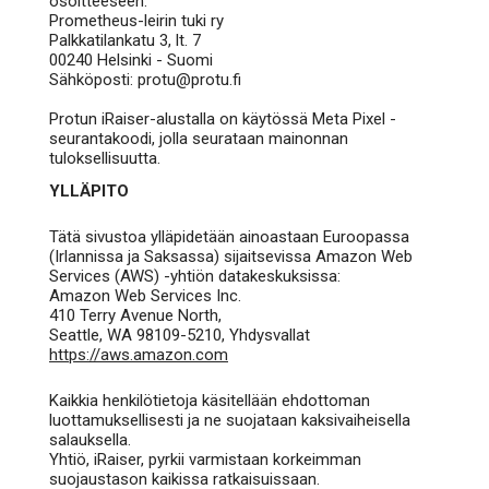
osoitteeseen:
Prometheus-leirin tuki ry
Palkkatilankatu 3, lt. 7
00240 Helsinki - Suomi
Sähköposti: protu@protu.fi
Protun iRaiser-alustalla on käytössä Meta Pixel -
seurantakoodi, jolla seurataan mainonnan
tuloksellisuutta.
YLLÄPITO
Tätä sivustoa ylläpidetään ainoastaan Euroopassa
(Irlannissa ja Saksassa) sijaitsevissa Amazon Web
Services (AWS) -yhtiön datakeskuksissa:
Amazon Web Services Inc.
410 Terry Avenue North,
Seattle, WA 98109-5210, Yhdysvallat
https://aws.amazon.com
Kaikkia henkilötietoja käsitellään ehdottoman
luottamuksellisesti ja ne suojataan kaksivaiheisella
salauksella.
Yhtiö, iRaiser, pyrkii varmistaan korkeimman
suojaustason kaikissa ratkaisuissaan.