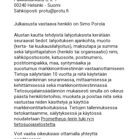
00240 Helsinki - Suomi
Sähköposti: protu@protu.fi
Julkaisusta vastaava henkilö on ​Simo Porola
Alustan kautta tehdyistä lahjoituksista kerätään
seuraavat tiedot: lahjoituksen ajankohta, muoto
(kerta- tai kuukausilahjoitus), maksutapa ja summa
sekä lahjoittajatahon (henkilö tai organisaatio) nimi,
sähköpostiosoite, katuosoite, postinumero,
postitoimipaikka, maa, syntymäaika ja
suostumus markkinointiviestinnän vastaanottamiseen.
Tietoja säilytetään 10 vuotta ja niitä käytetään
varainhankinnan seurannassa, mittaamisessa ja
kehittämisessä sekä markkinointiviestinnässä.
Tietosuojalainsäädännön mukaisesti sinulla on oikeus
päästä henkilötietoihisi, muokata ja poistaa niitä sekä
vastustaa niiden käsittelyä ja käyttöä
markkinointitarkoituksissa. Tietojen tallennuksessa
tietokantaamme, säilytyksessä ja käytössä
noudatetaan
Prometheus-leirin tuki ry:n
tietosuojaselostetta
.
Voit vaatia oikeuksiasi ottamalla yhteyttä